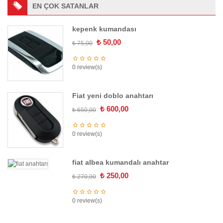
n
EN ÇOK SATANLAR
kepenk kumandası
Orijinal
Şu
₺
50,00
₺
75,00
fiyat:
andaki
₺ 75,00.
fiyat:
0 review(s)
₺ 50,00.
Fiat yeni doblo anahtarı
Orijinal
Şu
₺
600,00
₺
650,00
fiyat:
andaki
₺ 650,00.
fiyat:
0 review(s)
₺ 600,00.
fiat albea kumandalı anahtar
Orijinal
Şu
₺
250,00
₺
270,00
fiyat:
andaki
₺ 270,00.
fiyat:
0 review(s)
₺ 250,00.