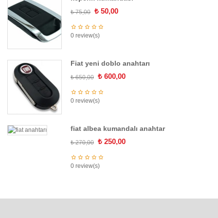
Orijinal
Şu
₺
50,00
₺
75,00
fiyat:
andaki
₺ 75,00.
fiyat:
0 review(s)
₺ 50,00.
Fiat yeni doblo anahtarı
Orijinal
Şu
₺
600,00
₺
650,00
fiyat:
andaki
₺ 650,00.
fiyat:
0 review(s)
₺ 600,00.
fiat albea kumandalı anahtar
Orijinal
Şu
₺
250,00
₺
270,00
fiyat:
andaki
₺ 270,00.
fiyat:
0 review(s)
₺ 250,00.